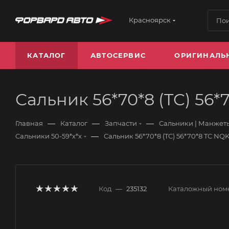
Красноярск
КАТАЛОГ
АВТОСЕРВИС
ОРИГИНАЛЬ
Сальник 56*70*8 (TC) 56*
—
—
—
Главная
Каталог
Запчасти
Сальники | Манжеты
—
Сальники 50-59*х*х
Сальник 56*70*8 (TC) 56*70*8 TC NQ
Код
—
235132
Каталожный ном