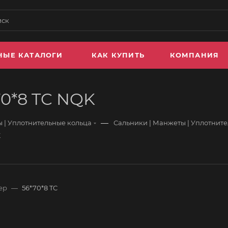
НЫЕ КАТАЛОГИ
КАК КУПИТЬ
КОМПАНИЯ
70*8 TC NQK
—
 | Уплотнительные кольца
Сальники | Манжеты | Уплотнит
K
ер
—
56*70*8 TC