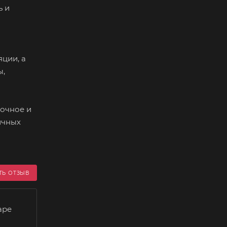
ь и
ции, а
ы,
рочное и
ичных
ТЬ ОТЗЫВ
аре