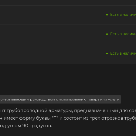
Есть в наличи
Есть в наличи
Есть в наличи
 исчерпывающим руководством к использованию товара или услуги.
ент трубопроводной арматуры, предназначенный для с
н имеет форму буквы "T" и состоит из трех отрезков тру
д углом 90 градусов.