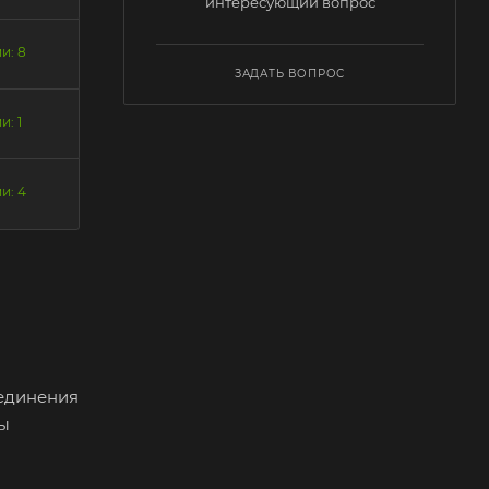
интересующий вопрос
и: 8
ЗАДАТЬ ВОПРОС
и: 1
и: 4
оединения
бы