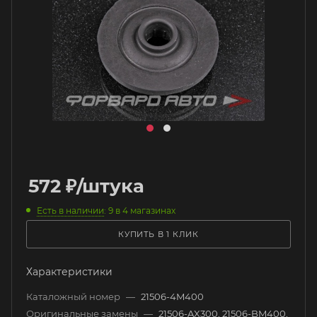
572
₽
/штука
Есть в наличии
: 9
в 4 магазинах
КУПИТЬ В 1 КЛИК
Характеристики
Каталожный номер
—
21506-4M400
Оригинальные замены
—
21506-AX300, 21506-BM400,