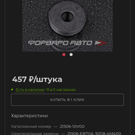
457
₽
/штука
Есть в наличии
: 15
в 5 магазинах
КУПИТЬ В 1 КЛИК
Характеристики
Каталожный номер
—
21506-10V00
Оригинальные замены
—
21506-EB70A, 92118-4M400