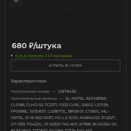
680
₽
/штука
Есть в наличии
: 2
в 2 магазинах
КУПИТЬ В 1 КЛИК
Характеристики
Каталожный номер
—
DB78456
Оригинальные замены
—
SL-H075L; ADH28569;
CL0185; CLHO-52; TC2371; 0323-CURL; 32602; LS11129;
FP0998L; S050657; LS28075L; 38108 01; C7360L; ML-
H075L; 31-16 060 0037; HO-LS-10121; N4894023; 5112627;
G7-1339; PS4221L; ST-52325-TA0-A01; 47368; 56-00254-SX;
85 93 2602; JTS7652; SS-1365; 52325-TA0-A01