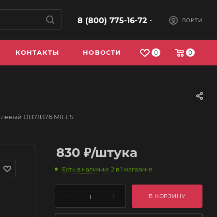
8 (800) 775-16-72
ВОЙТИ
КОНТАКТЫ
НОВОСТИ
0
0
 левый DB78376 MILES
830
₽
/штука
Есть в наличии
: 2
в 1 магазине
В КОРЗИНУ