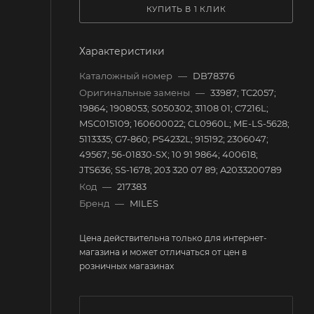
КУПИТЬ В 1 КЛИК
Характеристики
Каталожный номер
—
DB78376
Оригинальные замены
—
33987; TC2057;
19864; 1908053; S050302; 31108 01; C7216L;
MSC015109; 160600022; CL0960L; ME-LS-5628;
5113335; G7-860; PS4232L; 915192; 2306047;
49567; 56-01830-SX; 10 91 9864; 400618;
JTS636; SS-1678; 203 320 07 89; A2033200789
Код
—
217383
Бренд
—
MILES
Цена действительна только для интернет-
магазина и может отличаться от цен в
розничных магазинах