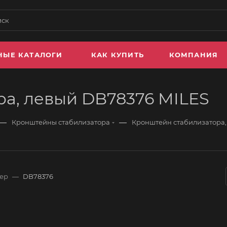
НЫЕ КАТАЛОГИ
КАК КУПИТЬ
КОМПАНИЯ
а, левый DB78376 MILES
—
—
Кронштейны стабилизатора
Кронштейн стабилизатора,
ер
—
DB78376