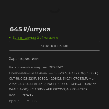
645
₽
/штука
Есть в наличии
: 2
в 1 магазине
КУПИТЬ В 1 КЛИК
Характеристики
Каталожный номер
—
DB78347
Оригинальные замены
—
SL-2965; ADT38536; CL0556;
CLT-18; 0123-220R; 30865; 4208123; SI-271; C7035LR; ML-
2965; J4892041; 5114512; PXCLF-009; ST-48830-12050; 56-
04499A-SX; 81 93 0865; 4883012050; 48830-17020
Код
—
217495
Бренд
—
MILES