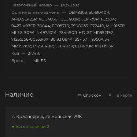
Каталожный номер
—
DB78303
Оригинальные замены
—
DB78303; SL-B040R;
AMD.SL425R; ADC48561; CL0403R; CLM-39R; TC3304;
0423-V97FR; 30844; FP0971R; 3908053; C7241R; ML-9157R;
MI-LS-9094; N4975014; PS4490R-HD; ST-MR992192;
71265; 56-00353-SX; 80 93 0844; SS-1571; 4056A134;
MR992192; LS23040R; CL0403R; CLM-39R, ASL0513R
Код
—
217410
Бренд
—
MILES
Наличие
Списком
На карте
г. Красноярск, 2я Брянская 20К
Есть в наличии: 2