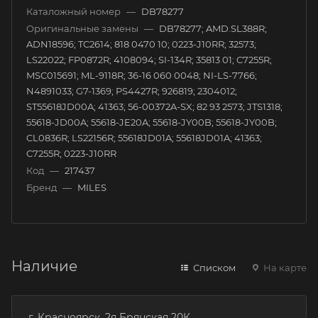
Каталожный номер
—
DB78277
Оригинальные замены
—
DB78277; AMD.SL388R;
ADN18596; TC2614; 818 0470 10; 0223-J10RR; 32573;
LS22022; FP0872R; 4108094; SI-134R; 35813 01; C7255R;
MSC015691; ML-9118R; 36-16 060 0048; NI-LS-7766;
N4891033; G7-1369; PS4427R; 926819; 2304012;
ST55618JD00A; 41363; 56-00372A-SX; 82 93 2573; JTS1318;
55618-JD00A; 55618-JE20A; 55618-JY00B; 55618-JY00B;
CL0836R; LS22156R; 55618JD01A; 55618JD01A; 41363;
C7255R; 0223-J10RR
Код
—
217437
Бренд
—
MILES
Наличие
Списком
На карте
г. Красноярск, 2я Брянская 20К