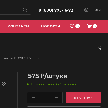
8 (800) 775-16-72
ВОЙТИ
КОНТАКТЫ
НОВОСТИ
0
0
 правый DB78241 MILES
575
₽
/штука
Есть в наличии
: 3
в 2 магазинах
В КОРЗИНУ