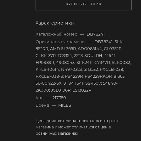
КУПИТЬ В 1 КЛИК
Характеристики
Каталожный номер
—
DB78241
Оригинальные замены
—
DB78241; SLK-
8520R; AMD.SL365R; ADG085144; CL0352R;
CLKK-37R; TC3354; 2223-SOULRH; 41641;
FP0989R; 4908043; SI-K24R; C7347R; SLK0082;
KI-LS-10614; N4970323; 5113532; PXCLB-038;
PXCLB-038-S; PS4229R; PS4229RKOR; 81363;
56-00422-SX; 91 94 1641; SS-1507; 54840-
2K000; JSL0196R, LS13022R
Код
—
217350
Бренд
—
MILES
Цена действительна только для интернет-
магазина и может отличаться от цен в
розничных магазинах