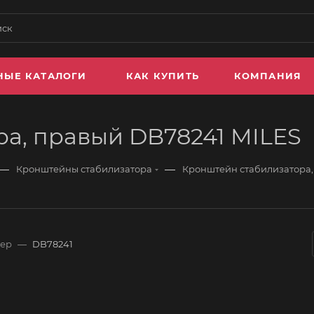
НЫЕ КАТАЛОГИ
КАК КУПИТЬ
КОМПАНИЯ
а, правый DB78241 MILES
—
—
Кронштейны стабилизатора
Кронштейн стабилизатора,
мер
—
DB78241