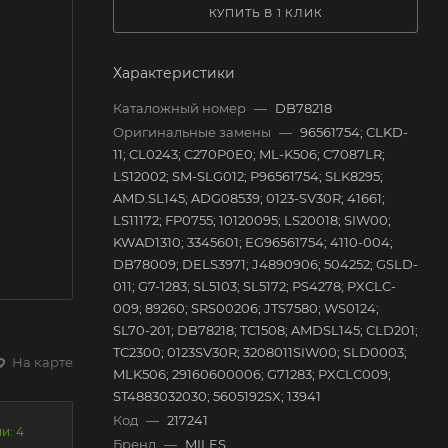
КУПИТЬ В 1 КЛИК
Характеристики
Каталожный номер
—
DB78218
Оригинальные замены
—
96561754; CLKD-
11; CL0243; C270P0E0; ML-K506; C7087LR;
LS12002; SM-SLG012; P96561754; SLK8295;
AMD.SL145; ADG08539; 0123-SV30R; 41661;
LS11172; FP0755; 10120095; LS20018; SIW00;
KWAD1310; 3345601; EG96561754; 4110-004;
DB78009; DELS3971; J4890906; 504252; GSLD-
011; G7-1283; SL5103; SL5172; PS4278; PXCLC-
009; 89260; SRS00206; JTS7580; WS0124;
SL70-201; DB78218; TC1508; AMDSL145; CLD201;
TC2300; 0123SV30R; 3208011SIW00; SLD0003;
На карте
MLK506; 29160600006; G71283; PXCLC009;
ST4883032030; 5605192SX; 13941
Код
—
217241
и: 4
Бренд
—
MILES