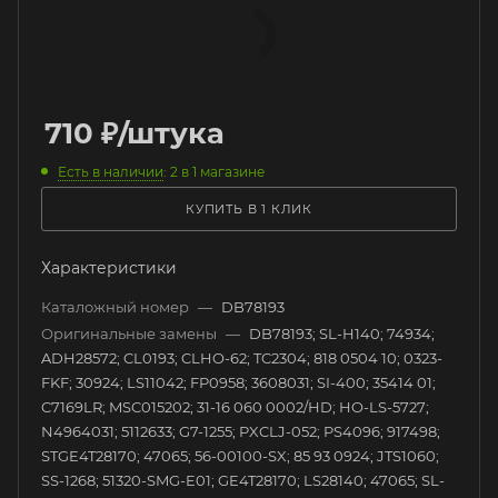
710
₽
/штука
Есть в наличии
: 2
в 1 магазине
КУПИТЬ В 1 КЛИК
Характеристики
Каталожный номер
—
DB78193
Оригинальные замены
—
DB78193; SL-H140; 74934;
ADH28572; CL0193; CLHO-62; TC2304; 818 0504 10; 0323-
FKF; 30924; LS11042; FP0958; 3608031; SI-400; 35414 01;
C7169LR; MSC015202; 31-16 060 0002/HD; HO-LS-5727;
N4964031; 5112633; G7-1255; PXCLJ-052; PS4096; 917498;
STGE4T28170; 47065; 56-00100-SX; 85 93 0924; JTS1060;
SS-1268; 51320-SMG-E01; GE4T28170; LS28140; 47065; SL-