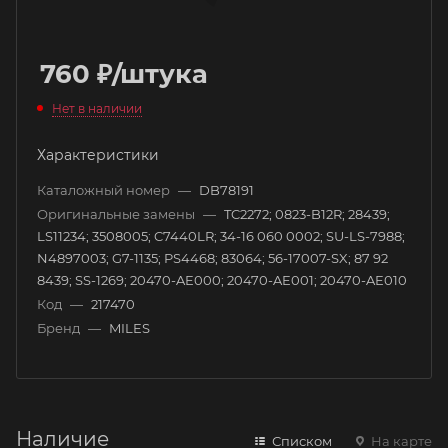
760
₽
/штука
Нет в наличии
Характеристики
Каталожный номер
—
DB78191
Оригинальные замены
—
TC2272; 0823-B12R; 28439;
LS11234; 3508005; C7440LR; 34-16 060 0002; SU-LS-7988;
N4897003; G7-1135; PS4468; 83064; 56-17007-SX; 87 92
8439; SS-1269; 20470-AE000; 20470-AE001; 20470-AE010
Код
—
217470
Бренд
—
MILES
Наличие
Списком
На карте