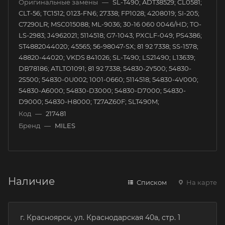
Оригинальные замены
—
SL-T490; ADT38529; CL0581;
CLT-56; TC1512; 0123-FN6; 27338; FP1028; 4208019; SI-205;
C7290LR; MSC015088; ML-9036; 30-16 060 0046/HD; TO-
LS-2983; J4962021; 5114518; G7-1043; PXCLF-049; PS4386;
ST4882044020; 45565; 56-98047-SX; 81 92 7338; SS-1578;
48820-44020; VKDS 841026; SL-T490; LS21490; L13639;
DB78186; ATLTO1091; 81 92 7338; 54830-2Y500; 54830-
2S500; 54830-0U002; 1001-0660; 5114518; 54830-4V000;
54830-A6000; 54830-D3000; 54830-D7000; 54830-
D9000; 54830-H8000; T27AZ60F; SLT490M;
Код
—
217481
Бренд
—
MILES
Наличие
Списком
На карте
г. Красноярск, ул. Краснодарская 40а, стр. 1