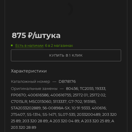
875
₽
/штука
Есть в наличии
: 6
в 2 магазинах
КУПИТЬ В 1 КЛИК
Характеристики
Каталожный номер
—
DB78176
Оригинальные замены
—
80456; TC2055; 19333;
FP0670; 400616586; 400616755; 25172 01; 25172 02;
C7015LR; MSC015060; 5113337; G7-702; 915185;
STA2033202889; 56-00898A-SX; 10 91 9333; 400616;
JTS407; SS-1314; SS-1471; SL07-535; 2033200489; 203 320
25 89; 203 320 28 89; A 203 320 04 89; A 203 320 25 89; A
203 320 28 89