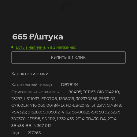
665
₽
/штука
Есть в наличии
: 4
в 2 магазинах
КУПИТЬ В 1 КЛИК
Характеристики
Каталожный номер
—
DB78134
Оригинальные замены
—
80495; TC1163; 818 0142 10;
23257; LS11037; FP0708; 1508015; 302370586; 29531 02;
C7160LR; 716 060 0018/HD; FD-LS-2049; 5112517; G7-849;
PS4326; 915280; 9005012; 4162; 56-00529-SX; 50 92 3257;
302370; JTS515; SS-1112; 1 332 453; 2T14-3B438-BA; 2T14-
3B438-BB; 4 367 012
Код
—
217263