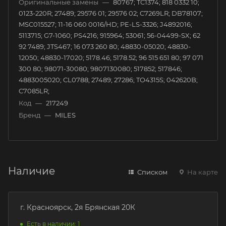
Оригинальные замены
—
80767; TC1374; 818 0332 10;
0123-220R; 27489; 29576 01; 29576 02; C7269LR; DB78107;
MSC015527; 11-16 060 0016/HD; PE-LS-3326; J4892016;
5113715; G7-1060; PS4216; 915964; 53061; 56-04499-SX; 62
92 7489; JTS467; 16 073 260 80; 48830-05020; 48830-
12050; 48830-17020; 5178.46; 5178.52; 96 515 651 80; 97 071
300 80; 98071-30080; 9807130080; 517852; 517846;
4883005020; CL0788; 27489; 27286; TO4315S; 042620B;
C7085LR;
Код
—
217249
Бренд
—
MILES
Наличие
Списком
На карте
г. Красноярск, 2я Брянская 20К
Есть в наличии: 1