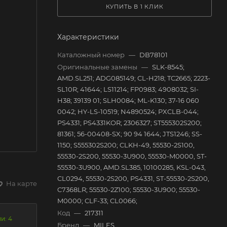
КУПИТЬ В 1 КЛИК
Характеристики
Каталожный номер
—
DB78101
Оригинальные замены
—
SLK-8545;
AMD.SL251; ADG085149; CL-H218; TC2665; 2223-
SL10R; 41644; LS11214; FP0983; 4908032; SI-
H38; 39139 01; SLH0084; ML-K130; 37-16 060
0042; HY-LS-10519; N4890524; PXCLB-044;
PS4331; PS4331KOR; 2306327; ST555302S200;
81361; 56-00408-SX; 90 94 1644; JTS1246; SS-
1150; S555302S200; CLKH-49, 55530-2S100,
55530-2S200, 55530-3U900, 55530-M0000, ST-
55530-3U900, AMD.SL385, 10100285, KSL-043,
CL0294, 55530-2S200, PS4331, ST-55530-2S200,
На карте
C7368LR; 55530-2Z100; 55530-3U900; 55530-
M0000; CLF-33; CL0066;
Код
—
217311
и: 4
Бренд
—
MILES