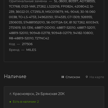
Оригинальные замены
—
SL-3600; 80597; ADT38555;
TC1768; 0123-YAR; 27262; LS22016; FP0824; 4208042; SI-
239; 36022 01; C7295LR; MSC015679; ML-9046; 30-16 060
0038; TO-LS-4733; J4962050; 5114535; G7-1309; 926955;
2306055; ST4881952010; 56-00712A-SX; 81 92 7262; 600349;
JTS1619; SS-1316; 48817-0D010; 48817-52010; 48817-52011;
48819-52010; 90948-02178; 90948-02179; 94182-10800;
R8-48819-52010; T27NC42
Код
—
217506
Бренд
—
MILES
Наличие
Списком
На карте
г. Красноярск, 2я Брянская 20К
Есть в наличии: 2