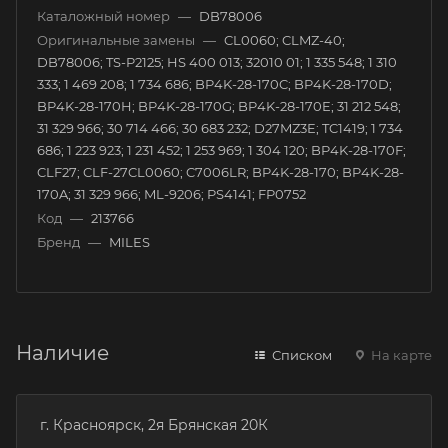
Каталожный номер
—
DB78006
Оригинальные замены
—
CL0060; CLMZ-40;
DB78006; TS-P2125; HS 400 013; 32010 01; 1 335 548; 1 310
333; 1 469 208; 1 734 686; BP4K-28-170C; BP4K-28-170D;
BP4K-28-170H; BP4K-28-170G; BP4K-28-170E; 31 212 548;
31 329 966; 30 714 466; 30 683 232; D27MZ3E; TC1419; 1 734
686; 1 223 923; 1 231 452; 1 253 969; 1 304 120; BP4K-28-170F;
CLF27; CLF-27CL0060; C7006LR; BP4K-28-170; BP4K-28-
170A; 31 329 966; ML-9206; PS4141; FP0752
Код
—
213766
Бренд
—
MILES
Наличие
Списком
На карте
г. Красноярск, 2я Брянская 20К