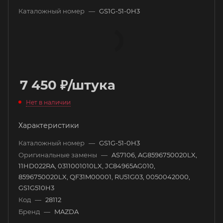
Каталожный номер
—
GS1G-51-0H3
7 450
₽
/штука
Нет в наличии
Характеристики
Каталожный номер
—
GS1G-51-0H3
Оригинальные замены
—
AS7106, AG8596750020LX,
11HD022RA, 0311001010LX, JC84965AG010,
8596750020LX, QF31M00001, RU51G03, 0050042000,
GS1G510H3
Код
—
28112
Бренд
—
MAZDA