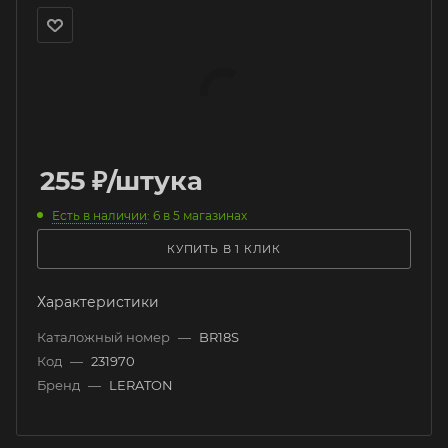
255
₽
/штука
Есть в наличии
: 6
в 5 магазинах
КУПИТЬ В 1 КЛИК
Характеристики
Каталожный номер
—
BR18S
Код
—
231970
Бренд
—
LERATON