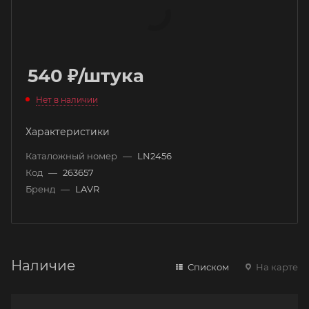
540
₽
/штука
Нет в наличии
Характеристики
Каталожный номер
—
LN2456
Код
—
263657
Бренд
—
LAVR
Наличие
Списком
На карте