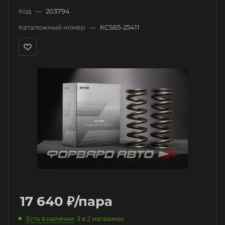
Код
—
203794
Каталожный номер
—
KCS65-25411
17 640
₽
/пара
Есть в наличии
: 3
в 2 магазинах