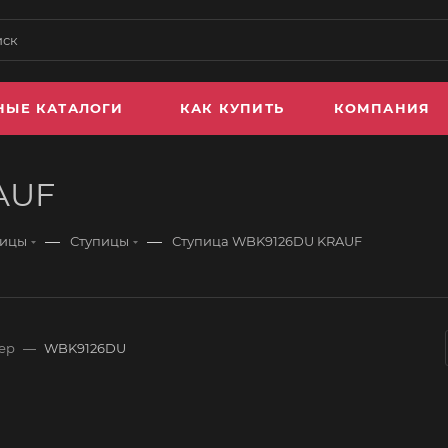
НЫЕ КАТАЛОГИ
КАК КУПИТЬ
КОМПАНИЯ
AUF
—
—
пицы
Ступицы
Ступица WBK9126DU KRAUF
ер
—
WBK9126DU