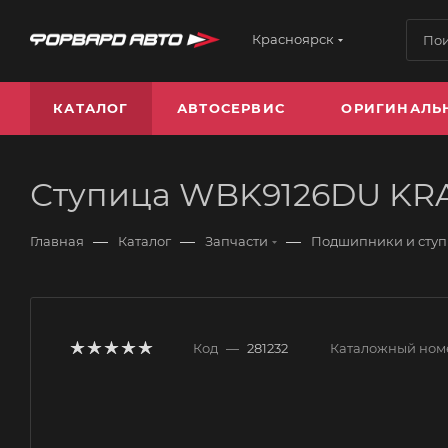
Красноярск
КАТАЛОГ
АВТОСЕРВИС
ОРИГИНАЛЬ
Ступица WBK9126DU KR
—
—
—
Главная
Каталог
Запчасти
Подшипники и сту
Код
—
281232
Каталожный ном