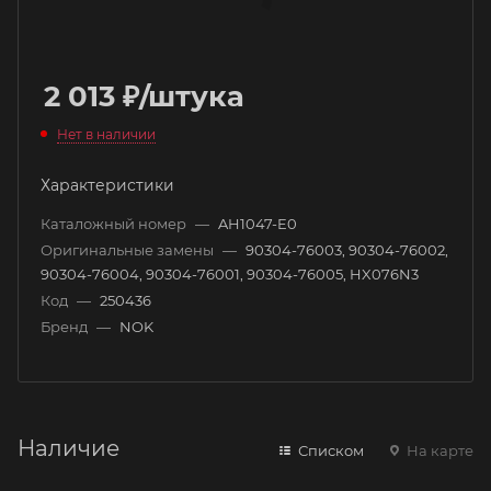
2 013
₽
/штука
Нет в наличии
Характеристики
Каталожный номер
—
AH1047-E0
Оригинальные замены
—
90304-76003, 90304-76002,
90304-76004, 90304-76001, 90304-76005, HX076N3
Код
—
250436
Бренд
—
NOK
Наличие
Списком
На карте