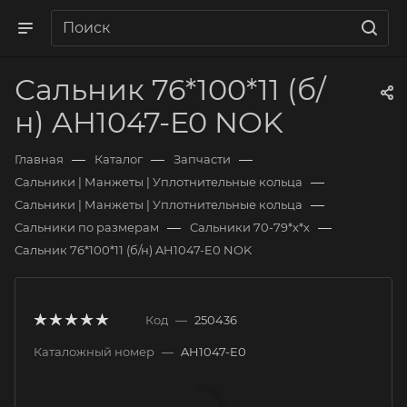
Сальник 76*100*11 (б/
н) AH1047-E0 NOK
—
—
—
Главная
Каталог
Запчасти
—
Сальники | Манжеты | Уплотнительные кольца
—
Сальники | Манжеты | Уплотнительные кольца
—
—
Сальники по размерам
Сальники 70-79*х*х
Сальник 76*100*11 (б/н) AH1047-E0 NOK
Код
—
250436
Каталожный номер
—
AH1047-E0