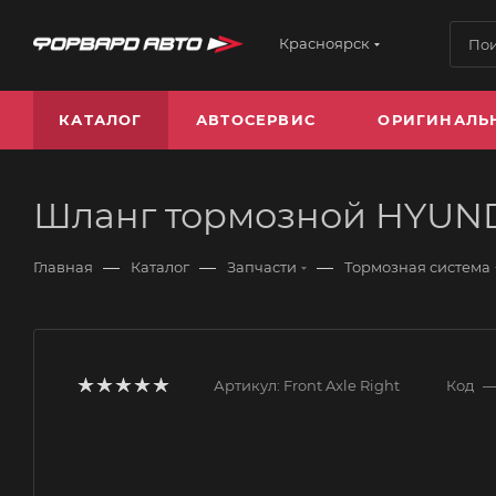
Красноярск
КАТАЛОГ
АВТОСЕРВИС
ОРИГИНАЛЬ
Шланг тормозной HYUNDA
—
—
—
Главная
Каталог
Запчасти
Тормозная система
Артикул:
Front Axle Right
Код