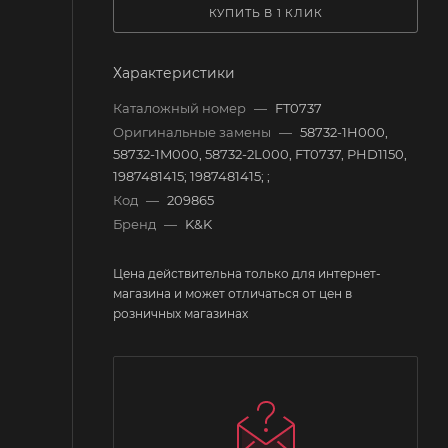
КУПИТЬ В 1 КЛИК
Характеристики
Каталожный номер
—
FT0737
Оригинальные замены
—
58732-1H000,
58732-1M000, 58732-2L000, FT0737, PHD1150,
1987481415; 1987481415; ;
Код
—
209865
Бренд
—
K&K
Цена действительна только для интернет-
магазина и может отличаться от цен в
розничных магазинах