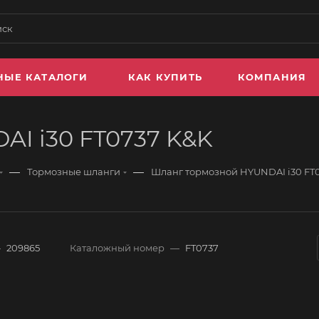
НЫЕ КАТАЛОГИ
КАК КУПИТЬ
КОМПАНИЯ
I i30 FT0737 K&K
—
—
Тормозные шланги
Шланг тормозной HYUNDAI i30 FT
—
209865
Каталожный номер
—
FT0737