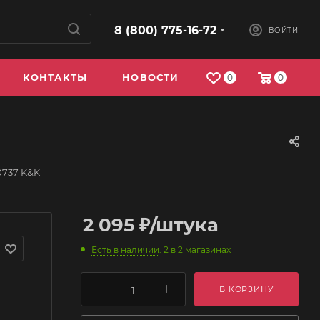
8 (800) 775-16-72
ВОЙТИ
КОНТАКТЫ
НОВОСТИ
0
0
0737 K&K
2 095
₽
/штука
Есть в наличии
: 2
в 2 магазинах
В КОРЗИНУ