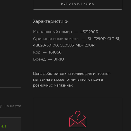
КУПИТЬ В 1 КЛИК
Характеристики
Каталожный номер
—
LS21290R
Оригинальные замены
—
SL-T290R, CLT-61,
48820-30100, CL0585, ML-T290R
Код
—
161066
Бренд
—
JIKIU
Цена действительна только для интернет-
магазина и может отличаться от цен в
розничных магазинах
На карте
и: 1