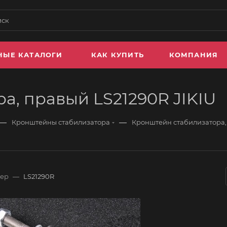
НЫЕ КАТАЛОГИ
КАК КУПИТЬ
КОМПАНИЯ
а, правый LS21290R JIKIU
—
—
Кронштейны стабилизатора
Кронштейн стабилизатора, 
мер
—
LS21290R