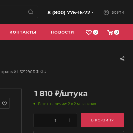
8 (800) 775-16-72
ВОЙТИ
КОНТАКТЫ
НОВОСТИ
0
0
правый LS21290R JIKIU
1 810
₽
/штука
Есть в наличии
: 2
в 2 магазинах
В КОРЗИНУ