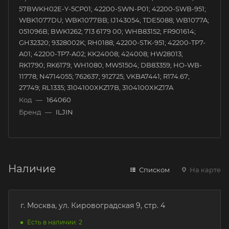
57BWKH02E-Y-5CP01; 42200-SWN-P01; 42200-SWB-951;
WBK1077DU; WBK1077BB; IJ143054; TDE5088; WB1077A;
051096B; BWK1262; 713 6179 00; WHB83152; FR901614;
GH32320; 9328002K; RH0188; 42200-STK-951; 42200-TP7-
A01; 42200-TP7-A02; KK24008; 424008; HW28013;
RK1790; RK6179; WH1080; MW51504; DB83359; HO-WB-
11778; N4714055; 762637; 912725; VKBA7441; R174.67;
27749; RL1335; 3104100XKZ17B, 3104100XKZ17A
Код
—
164060
Бренд
—
ILJIN
Наличие
Списком
На карте
г. Москва, ул. Кировоградская 9, стр. 4
Есть в наличии: 2