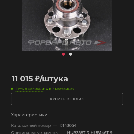
11 015
₽
/штука
Есть в наличии
: 4
в 2 магазинах
КУПИТЬ В 1 КЛИК
Характеристики
Каталожный номер
—
IJ143054
Оригинальные замены
—
HUB388T-3; HUB146T-9;