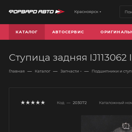
Красноярск
КАТАЛОГ
АВТОСЕРВИС
ОРИГИНАЛЬ
Ступица задняя IJ113062 
—
—
—
Главная
Каталог
Запчасти
Подшипники и сту
Код
—
203072
Каталожный но