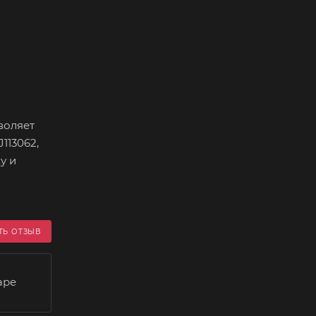
воляет
113062,
у и
ТЬ ОТЗЫВ
аре