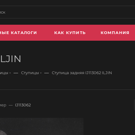
НЫЕ КАТАЛОГИ
КАК КУПИТЬ
КОМПАНИЯ
ILJIN
—
—
пицы
Ступицы
Ступица задняя IJ113062 ILJIN
мер
—
IJ113062