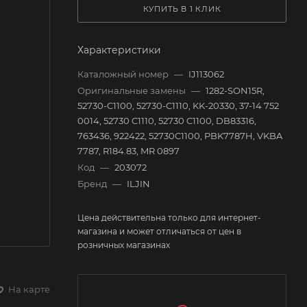
КУПИТЬ В 1 КЛИК
Характеристики
Каталожный номер
—
IJ113062
Оригинальные замены
—
1282-SON15R,
52730-C1100, 52730-C1110, KK-20330, 37-14 752
0014, 52730 C1110, 52730 C1100, DB83316,
763436, 922422, 52730C1100, PBK7787H, VKBA
7787, R184.83, MR 0897
Код
—
203072
Бренд
—
ILJIN
Цена действительна только для интернет-
магазина и может отличаться от цен в
розничных магазинах
На карте