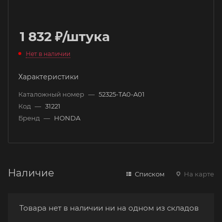
1 832
₽
/штука
Нет в наличии
Характеристики
Каталожный номер
—
52325-TA0-A01
Код
—
31221
Бренд
—
HONDA
Наличие
Списком
На карте
Товара нет в наличии ни на одном из складов