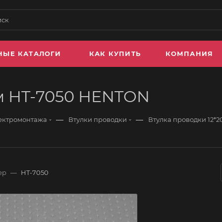
НЫЕ КАТАЛОГИ
КАК КУПИТЬ
КОМПАНИЯ
м HT-7050 HENTON
—
—
лектромонтажа
Втулки проводки
Втулка проводки 12*
ер
—
HT-7050