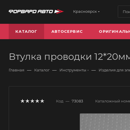
Красноярск
КАТАЛОГ
АВТОСЕРВИС
ОРИГИНАЛЬ
Втулка проводки 12*20м
—
—
—
Главная
Каталог
Инструменты
Изделия для э
Код
—
73083
Каталожный ном