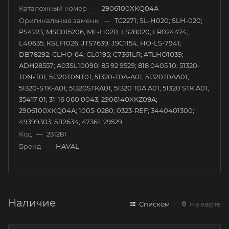
Каталожный номер
—
2906100XKQ04A
Оригинальные замены
—
TC2271; SL-H020; SLH-020;
PS4223; MSC015206; ML-H020; LS28020; LR024474;
L40635; KSLF1026; JTS7639; J9C1154; HO-LS-7941;
DB78292; CLHO-64; CL0195; C7361LR; ATLHO1039;
ADH28557; A03SL10090; 85 92 9529; 818 0405 10; 51320-
T0N-T01; 51320T0NT01; 51320-T0A-A01; 51320T0AA01;
51320-STK-A01; 51320STKA01; 51320 T0A A01; 51320 STK A01;
35417 01; 31-16 060 0043; 2906140XKZ09A;
2906100XKQ04A; 1005-0280; 0323-REF; 3440401300;
49399303; 5112634; 47361; 29529;
Код
—
231281
Бренд
—
HAVAL
Наличие
Списком
На карте