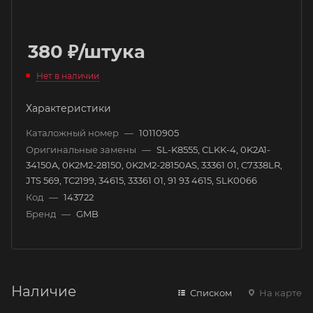
380
₽
/штука
Нет в наличии
Характеристики
Каталожный номер
—
10110905
Оригинальные замены
—
SL-K8555, CLKK-4, 0K2A1-
34150A, 0K2M2-28150, 0K2M2-28150AS, 33361 01, C7338LR,
JTS 569, TC2199, 34615, 33361 01, 91 93 4615, SLK0066
Код
—
143722
Бренд
—
GMB
Наличие
Списком
На карте