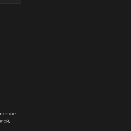
оторное
лей,