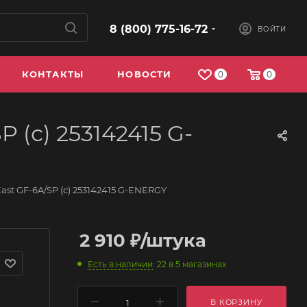
8 (800) 775-16-72
ВОЙТИ
КОНТАКТЫ
НОВОСТИ
0
0
 (с) 253142415 G-
ast GF-6A/SP (с) 253142415 G-ENERGY
2 910
₽
/штука
Есть в наличии
: 22
в 5 магазинах
В КОРЗИНУ