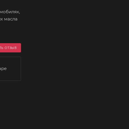
омобилях,
их масла
ТЬ ОТЗЫВ
аре