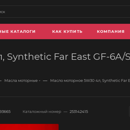
НЫЕ КАТАЛОГИ
КАК КУПИТЬ
КОМПАНИЯ
Synthetic Far East GF-6A/SP
—
—
Масла моторные
Масло моторное 5W30 4л, Synthetic Far E
193665
Каталожный номер
—
253142415