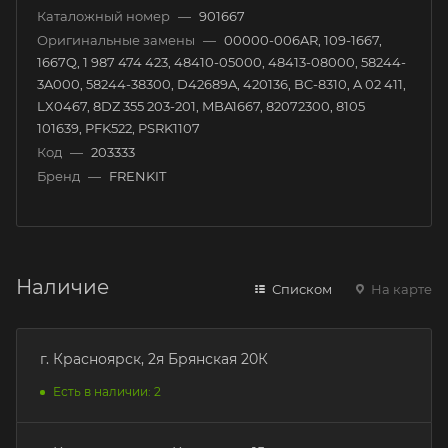
Каталожный номер
—
901667
Оригинальные замены
—
00000-006AR, 109-1667,
1667Q, 1 987 474 423, 48410-05000, 48413-08000, 58244-
3A000, 58244-38300, D42689A, 420136, BC-8310, A 02 411,
LX0467, 8DZ 355 203-201, MBA1667, 82072300, 8105
101639, PFK522, PSRK1107
Код
—
203333
Бренд
—
FRENKIT
Наличие
Списком
На карте
г. Красноярск, 2я Брянская 20К
Есть в наличии: 2