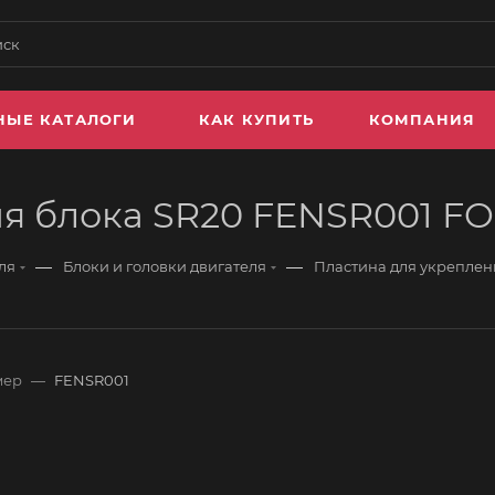
НЫЕ КАТАЛОГИ
КАК КУПИТЬ
КОМПАНИЯ
ия блока SR20 FENSR001 
—
—
ля
Блоки и головки двигателя
Пластина для укрепле
мер
—
FENSR001