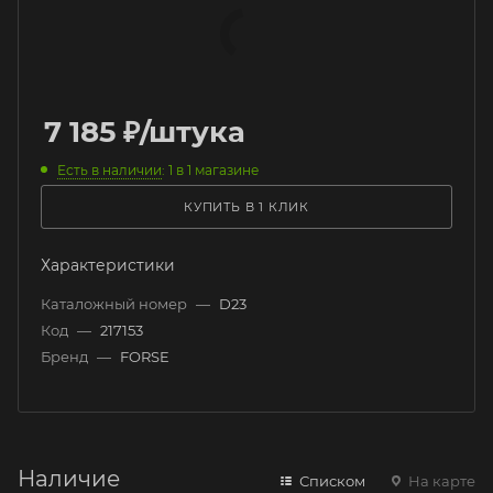
7 185
₽
/штука
Есть в наличии
: 1
в 1 магазине
КУПИТЬ В 1 КЛИК
Характеристики
Каталожный номер
—
D23
Код
—
217153
Бренд
—
FORSE
Наличие
Списком
На карте