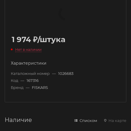
1 974
₽
/штука
Нет в наличии
Характеристики
Каталожный номер
—
1026683
Код
—
167316
Бренд
—
FISKARS
Наличие
Списком
На карте