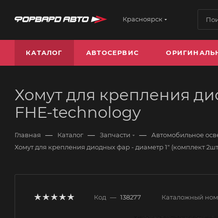
Красноярск
КАТАЛОГ
АВТОСЕРВИС
ОРИГИНАЛЬ
Хомут для крепления дио
FHE-technology
—
—
—
Главная
Каталог
Запчасти
Автомобильное ос
Хомут для крепления диодных фар - диаметр 1" (комплект 2шт
Код
—
138277
Каталожный но