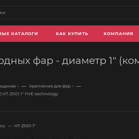
НЫЕ КАТАЛОГИ
КАК КУПИТЬ
КОМПАНИЯ
дных фар - диаметр 1" (ком
—
—
вещение
Крепления для фар
) HT-Z001-1" FHE-technology
мер
—
HT-Z001-1"