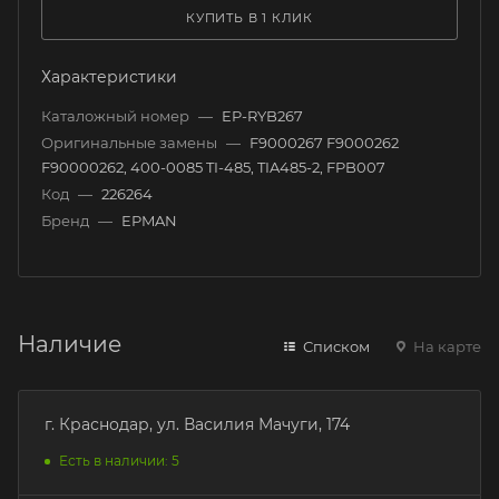
КУПИТЬ В 1 КЛИК
Характеристики
Каталожный номер
—
EP-RYB267
Оригинальные замены
—
F9000267 F9000262
F90000262, 400-0085 TI-485, TIA485-2, FPB007
Код
—
226264
Бренд
—
EPMAN
Наличие
Списком
На карте
г. Краснодар, ул. Василия Мачуги, 174
Есть в наличии: 5