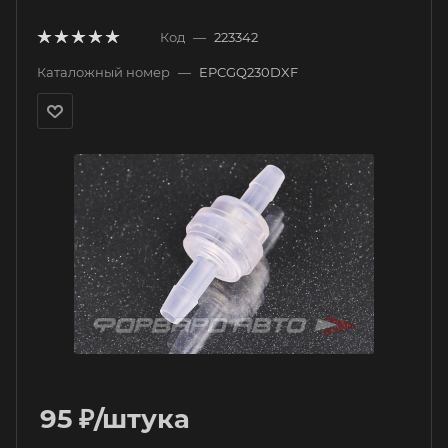
Код
—
223342
Каталожный номер
—
EPCGQ230DXF
95
₽
/штука