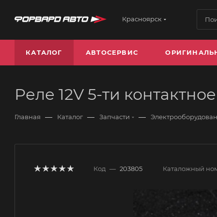
Красноярск
КАТАЛОГ
АВТОСЕРВИС
ОРИГИНАЛЬ
Реле 12V 5-ти контактно
—
—
—
Главная
Каталог
Запчасти
Электрооборудова
Код
—
203805
Каталожный но