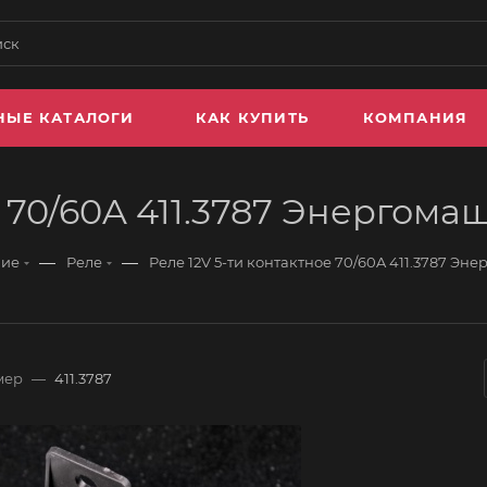
НЫЕ КАТАЛОГИ
КАК КУПИТЬ
КОМПАНИЯ
е 70/60A 411.3787 Энергома
—
—
ние
Реле
Реле 12V 5-ти контактное 70/60A 411.3787 Эн
мер
—
411.3787