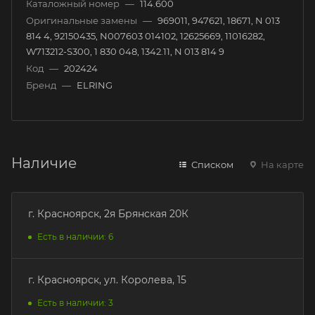
Каталожный номер
—
114.600
Оригинальные замены
—
969011, 947621, 18671, N 013
814 4, 92150435, N007603 014102, 12625669, 11016282,
W713212-S300, 1 830 048, 1342.11, N 013 814 9
Код
—
202424
Бренд
—
ELRING
Наличие
Списком
На карте
г. Красноярск, 2я Брянская 20К
Есть в наличии: 6
г. Красноярск, ул. Королева, 15
Есть в наличии: 3