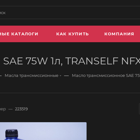
НЫЕ КАТАЛОГИ
КАК КУПИТЬ
КОМПАНИЯ
SAE 75W 1л, TRANSELF NFX 
—
—
Масла трансмиссионные
Масло трансмиссионное SAE 75W
мер
—
223519