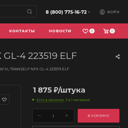
8 (800) 775-16-72
ВОЙТИ
КОНТАКТЫ
НОВОСТИ
0
0
GL-4 223519 ELF
 1л, TRANSELF NFX GL-4 223519 ELF
1 875
₽
/штука
Есть в наличии
: 3
в 1 магазине
В КОРЗИНУ