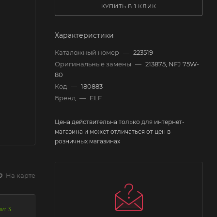
КУПИТЬ В 1 КЛИК
Характеристики
Каталожный номер
—
223519
Оригинальные замены
—
213875, NFJ 75W-
80
Код
—
180883
Бренд
—
ELF
Цена действительна только для интернет-
магазина и может отличаться от цен в
розничных магазинах
На карте
и: 3