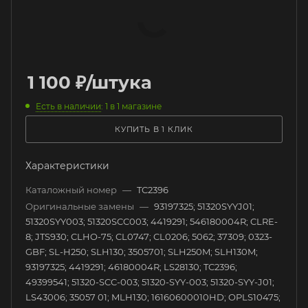
1 100
₽
/штука
Есть в наличии
: 1
в 1 магазине
КУПИТЬ В 1 КЛИК
Характеристики
Каталожный номер
—
TC2396
Оригинальные замены
—
93197325; 51320SYYJ01;
51320SYY003; 51320SCC003; 4419291; 546180004R; CLRE-
8; JTS930; CLHO-75; CL0747; CL0206; 5062; 37309; 0323-
GBF; SL-H250; SLH130; 3505701; SLH250M; SLH130M;
93197325; 4419291; 46180004R; LS28130; TC2396;
49399541; 51320-SCC-003; 51320-SYY-003; 51320-SYY-J01;
LS43006; 35057 01; MLH130; 16160600010HD; OPLS10475;