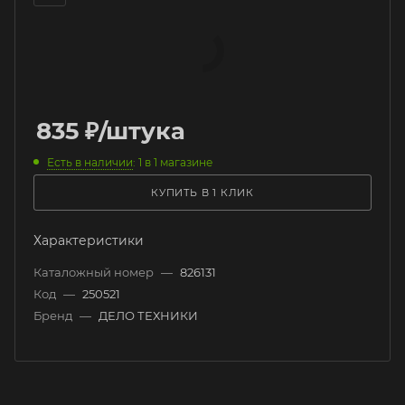
835
₽
/штука
Есть в наличии
: 1
в 1 магазине
КУПИТЬ В 1 КЛИК
Характеристики
Каталожный номер
—
826131
Код
—
250521
Бренд
—
ДЕЛО ТЕХНИКИ