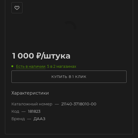
1 000
₽
/штука
Есть в наличии
: 5
в 2 магазинах
КУПИТЬ В 1 КЛИК
Характеристики
Каталожный номер
—
21140-3718010-00
Код
—
181823
Бренд
—
ДААЗ