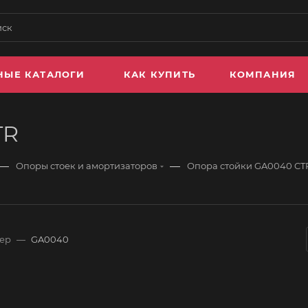
НЫЕ КАТАЛОГИ
КАК КУПИТЬ
КОМПАНИЯ
TR
—
—
Опоры стоек и амортизаторов
Опора стойки GA0040 CT
ер
—
GA0040