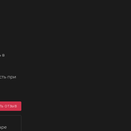
 в
сть при
ТЬ ОТЗЫВ
аре