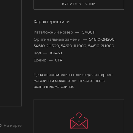
КУПИТЬ В 1 КЛИК
Характеристики
Каталожный номер
—
GA0011
Оригинальные замены
—
54610-2H200,
54610-2H300, 54610-1H000, 54610-2H000
Код
—
181459
Бренд
—
CTR
Цена действительна только для интернет-
магазина и может отличаться от цен в
розничных магазинах
На карте